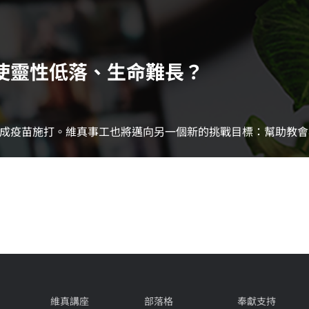
使靈性低落、生命難長？
成疫苗施打。維真事工也將邁向另一個新的挑戰目標：幫助教會
維真講座
部落格
奉獻支持