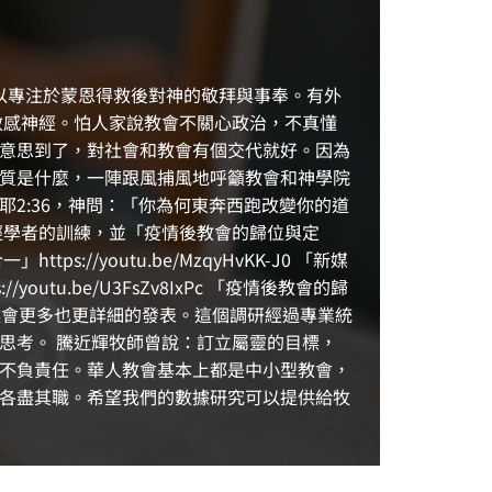
以專注於蒙恩得救後對神的敬拜與事奉。有外
敏感神經。怕人家說教會不關心政治，不真懂
意思到了，對社會和教會有個交代就好。因為
質是什麼，一陣跟風捕風地呼籲教會和神學院
2:36，神問：「你為何東奔西跑改變你的道
經學者的訓練，並「疫情後教會的歸位與定
/youtu.be/MzqyHvKK-J0 「新媒
youtu.be/U3FsZv8IxPc 「疫情後教會的歸
研究，稍候會更多也更詳細的發表。這個調研經過專業統
思考。 騰近輝牧師曾說：訂立屬靈的目標，
不負責任。華人教會基本上都是中小型教會，
各盡其職。希望我們的數據研究可以提供給牧