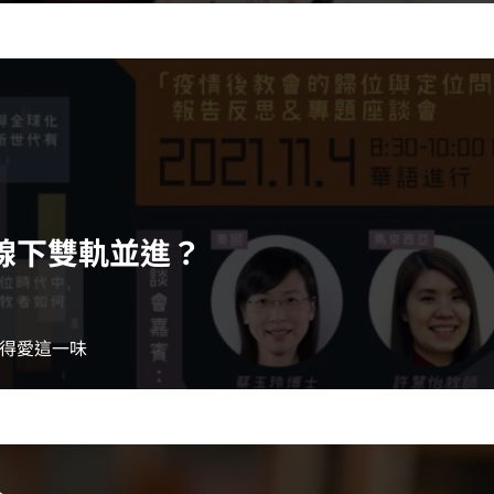
線下雙軌並進？
得愛這一味
~