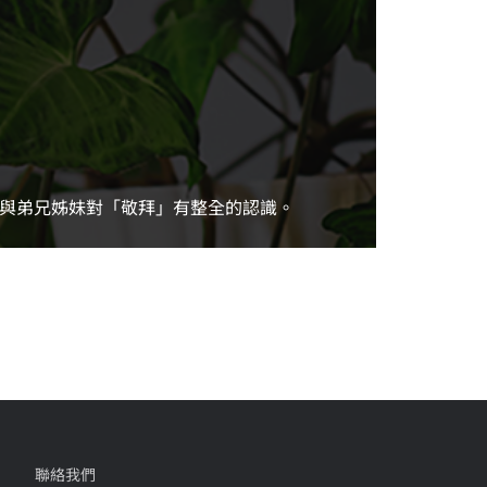
與弟兄姊妹對「敬拜」有整全的認識。
聯絡我們