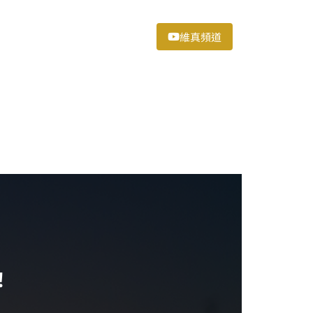
維真頻道
！