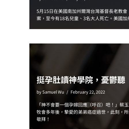
5月15日在美國南加州爾灣台灣基督長老教
案，至今有18名兒童、3名大人死亡。美國
挺孕肚讀神學院，憂鬱聽
by
Samuel Wu
February 22, 2022
「神不會要一個孕婦回應（呼召）吧！」蔡玉
牧會多年後，摯愛的弟弟癌症過世，此刻，所
敬拜！