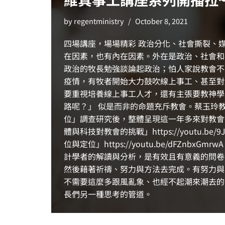
by
regentministry
October 8, 2021
四場講座，場場精彩 政治分化、社會撕裂、
在因素，也有內在因素。外在是政治、社會和
政治的牧長勉強談論起政治；怕人家說教會不
疫情，有牧者開始大力鼓吹線上事工、甚至對
要重視培養線上事工人才，還有主張要教神學
路呢？」 似是而非的命題充斥教會。蔡玉玲
位」調查研究後，整體呈現這一年多來對教會敏感與切
體與科技對教會的挑戰」https://youtu.be/
位與定位」https://youtu.be/dF
計學者的解讀與分析，是有效且有意義的問卷
然後藉著祈禱、努力與方法去完成。有努力與
不需要這麼多跟風亂象、也經不起潮來潮去的
長們另一種思考的管道。