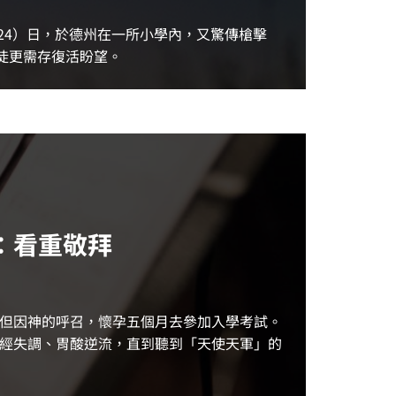
24）日，於德州在一所小學內，又驚傳槍擊
徒更需存復活盼望。
：看重敬拜
但因神的呼召，懷孕五個月去參加入學考試。
經失調、胃酸逆流，直到聽到「天使天軍」的