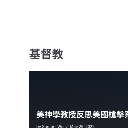
關於維真
事工
Skip
to
content
基督教
美神學教授反思美國槍擊
by
Samuel Wu
May 25, 2022