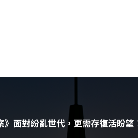
項目
部落格
近期活動
奉獻支持
聯絡我們
案》面對紛亂世代，更需存復活盼望