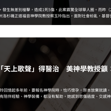
會，發生無差別槍擊，造成1死5傷，此案震驚全球華人圈。而昨（
加州洛杉磯正道福音神學院教授蔡玉玲指出，面對社會紛亂，基督
「天上歌聲」得醫治 美神學教授籲
玲回憶起多年前，要報名神學院時，恰巧懷孕，原本放棄就讀，
有陪伴經驗、神學裝備，都沒有幫助，她感到悲傷過度、交感神