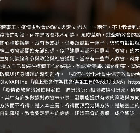
媒體事工、疫情後教會的歸位與定位 過去一、兩年，不少教會難
疫情的動盪，內在是教會找不到路。 風吹草動，就牽動教會的
關心種族議題，沒有多熟悉，也要跟風談一陣子；彷彿有談談就
線上教會都開始充滿幻想。似乎連思考都不用思考「教會」的本
生如何談論和參與政治與社會議題。當今有一些華人教會，就像耶
教授以自己曾經在媒體工作的經驗、雜誌資深撰述者的觀察、聖
身議題的深刻剖析。 「如何在分化社會中保守教會的合一」https:/
9J3lwXAPHns 「線上聚會作為教會傳播工具的夢幻與幻夢」https://
ZnbxGmrwA 「疫情後教會的歸位與定位」調研的所有相關數據和
。其中有許多數據對教會未來事工發展能提供有效的策略與方向
方法而不祈禱，是人本主義；祈禱而無努力與方法，是屬靈上的
自亂陣腳。教會要定錨神的話語，建造基督的身體，成全聖徒，