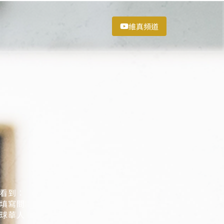
維真頻道
看到：
填寫問
球華人