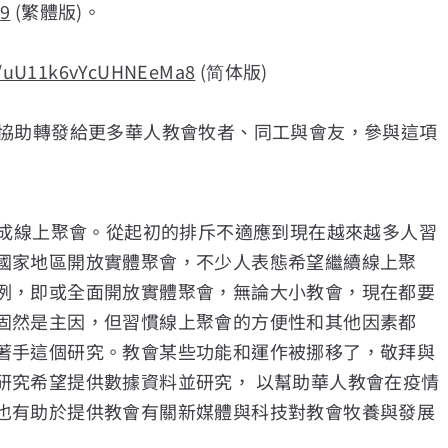
x9
(繁體版)。
le/uU11k6vYcUHNEeMa8
(简体版)
您協助轉發給更多華人教會牧者、同工與會友，參與這項
改成線上聚會。從起初的排斥不適應到現在越來越多人習
國家地區開放實體聚會，不少人表態希望繼續線上聚
例，即或全面開放實體聚會，無論大小教會，現在都要
固然是主因，但習慣線上聚會的方便性和其他因素都
著手這個研究。教會某些功能和運作被挪移了，敬拜與
研究希望提供數據資料並研究， 以幫助華⼈教會在疫情
也有助於提供教會有關新媒體與科技對教會牧養與發展