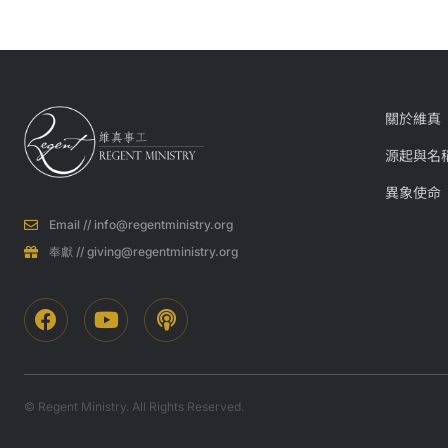
關於維真
源起與名稱
異象使命​
Email // info@regentministry.org
奉獻 // giving@regentministry.org
© Regent Ministry. All Rights Reserved.