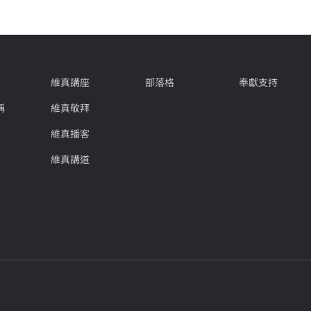
維真講座
部落格
奉獻支持
​
維真敬拜
維真播客
維真講道