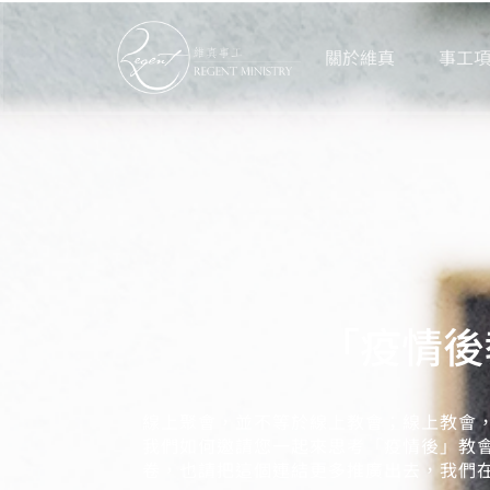
關於維真
事工
Skip
to
content
「疫情後
線上聚會，並不等於線上教會；線上教會
我們如何邀請您一起來思考「疫情後」教
卷，也請把這個連結更多推廣出去，我們