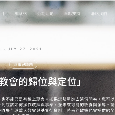
項目
部落格
近期活動
奉獻支持
聯絡我們
JULY 27, 2021
時事與議題
教會的歸位與定位」
，也不能只是有線上聚會。如果您點擊進去這份問卷，您可以
會到底該如何操作敬拜與事奉，並未來可能的牧養與領導。請
在收集全球華人教會與基督徒資料。將來的數據也會提供給全