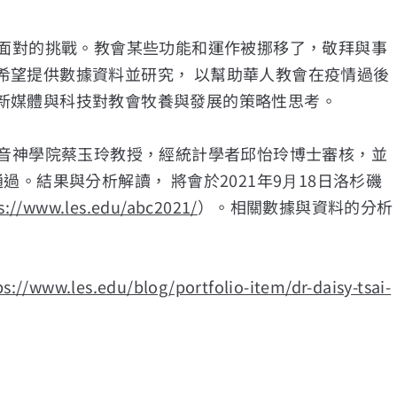
不面對的挑戰。教會某些功能和運作被挪移了，敬拜與事
希望提供數據資料並研究， 以幫助華⼈教會在疫情過後
新媒體與科技對教會牧養與發展的策略性思考。
福音神學院蔡玉玲教授，經統計學者邱怡玲博士審核，並
。結果與分析解讀， 將會於2021年9⽉18日洛杉磯
s://www.les.edu/abc2021/
）。相關數據與資料的分析
ps://www.les.edu/blog/portfolio-item/dr-daisy-tsai-